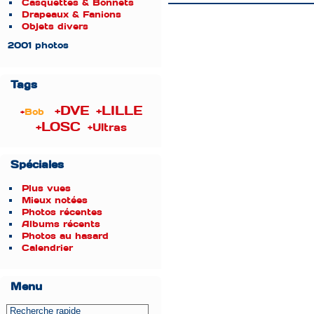
Casquettes & Bonnets
Drapeaux & Fanions
Objets divers
2001 photos
Tags
+DVE
+LILLE
+
Bob
+LOSC
+Ultras
Spéciales
Plus vues
Mieux notées
Photos récentes
Albums récents
Photos au hasard
Calendrier
Menu