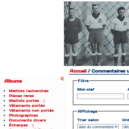
Accueil
/ Commentaires ut
Filtre
Albums
Mot-clef
Maillots recherchés
Pièces rares
Maillots portés
Vêtements portés
Vêtements non portés
Affichage
Photographies
Trier selon
Ord
Documents divers
Écharpes