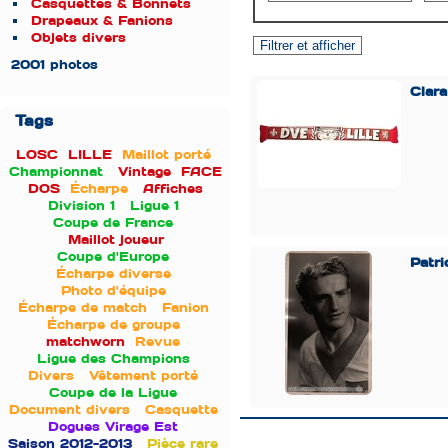
Casquettes & Bonnets
Drapeaux & Fanions
Objets divers
2001 photos
Clara
Tags
LOSC
LILLE
Maillot porté
Championnat
Vintage
FACE
DOS
Écharpe
Affiches
Division 1
Ligue 1
Coupe de France
Maillot joueur
Coupe d'Europe
Patri
Écharpe diverse
Photo d'équipe
Écharpe de match
Fanion
Écharpe de groupe
matchworn
Revue
Ligue des Champions
Divers
Vêtement porté
Coupe de la Ligue
Document divers
Casquette
Dogues Virage Est
Saison 2012-2013
Pièce rare