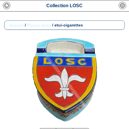
Collection LOSC
Accueil
/
Pièces rares
/
etui-cigarettes