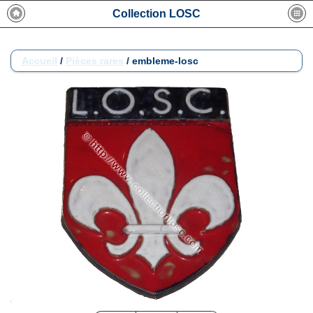
Collection LOSC
Accueil
/
Pièces rares
/
embleme-losc