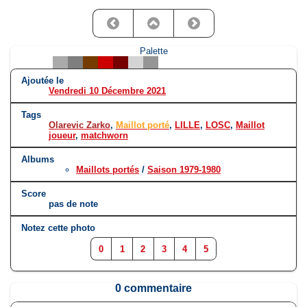
Palette
Ajoutée le
Vendredi 10 Décembre 2021
Tags
Olarevic Zarko
,
Maillot porté
,
LILLE
,
LOSC
,
Maillot
joueur
,
matchworn
Albums
Maillots portés
/
Saison 1979-1980
Score
pas de note
Notez cette photo
0
1
2
3
4
5
0 commentaire