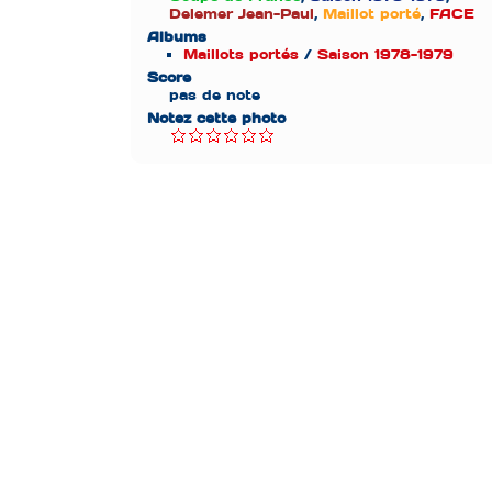
Delemer Jean-Paul
,
Maillot porté
,
FACE
Albums
Maillots portés
/
Saison 1978-1979
Score
pas de note
Notez cette photo