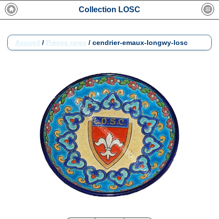
Collection LOSC
Accueil
/
Pièces rares
/
cendrier-emaux-longwy-losc