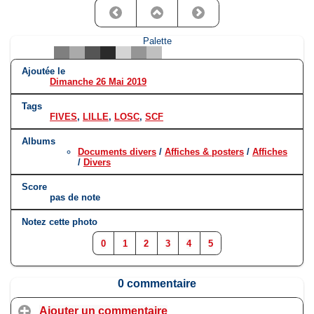
Palette
Ajoutée le
Dimanche 26 Mai 2019
Tags
FIVES
,
LILLE
,
LOSC
,
SCF
Albums
Documents divers
/
Affiches & posters
/
Affiches
/
Divers
Score
pas de note
Notez cette photo
0
1
2
3
4
5
0 commentaire
Ajouter un commentaire