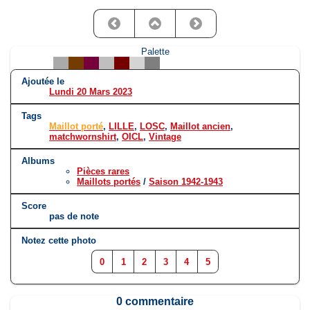
Palette
Ajoutée le
Lundi 20 Mars 2023
Tags
Maillot porté
,
LILLE
,
LOSC
,
Maillot ancien
,
matchwornshirt
,
OICL
,
Vintage
Albums
Pièces rares
Maillots portés
/
Saison 1942-1943
Score
pas de note
Notez cette photo
0
1
2
3
4
5
0 commentaire