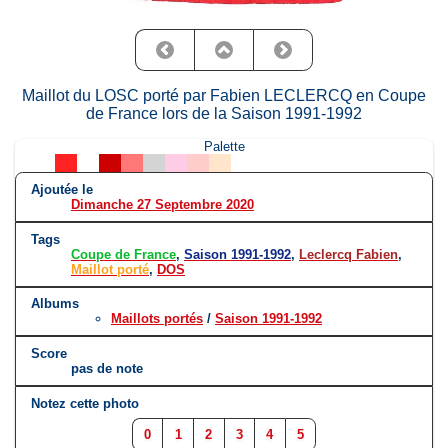
Maillot du LOSC porté par Fabien LECLERCQ en Coupe
de France lors de la Saison 1991-1992
Palette
Ajoutée le
Dimanche 27 Septembre 2020
Tags
Coupe de France
,
Saison 1991-1992
,
Leclercq Fabien
,
Maillot porté
,
DOS
Albums
Maillots portés
/
Saison 1991-1992
Score
pas de note
Notez cette photo
0
1
2
3
4
5