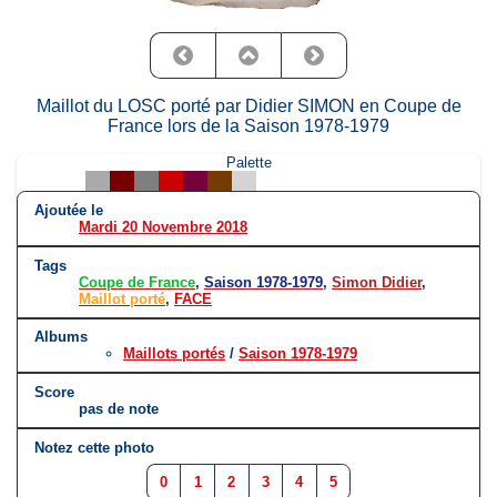
Maillot du LOSC porté par Didier SIMON en Coupe de
France lors de la Saison 1978-1979
Palette
Ajoutée le
Mardi 20 Novembre 2018
Tags
Coupe de France
,
Saison 1978-1979
,
Simon Didier
,
Maillot porté
,
FACE
Albums
Maillots portés
/
Saison 1978-1979
Score
pas de note
Notez cette photo
0
1
2
3
4
5