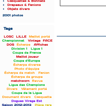
Casquettes & Bonnets
Drapeaux & Fanions
Objets divers
2001 photos
Tags
LOSC
LILLE
Maillot porté
Championnat
Vintage
FACE
DOS
Écharpe
Affiches
Division 1
Ligue 1
Coupe de France
Maillot joueur
Coupe d'Europe
Écharpe diverse
Photo d'équipe
Écharpe de match
Fanion
Écharpe de groupe
matchworn
Revue
Ligue des Champions
Divers
Vêtement porté
Coupe de la Ligue
Document divers
Casquette
Dogues Virage Est
Saison 2012-2013
Pièce rare