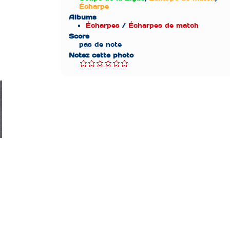
Écharpe
Albums
Écharpes
/
Écharpes de match
Score
pas de note
Notez cette photo