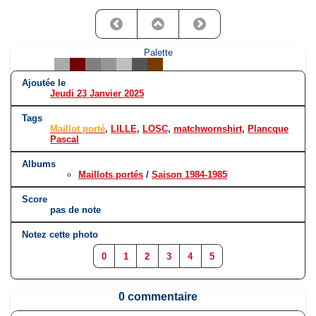
Palette
Ajoutée le
Jeudi 23 Janvier 2025
Tags
Maillot porté
,
LILLE
,
LOSC
,
matchwornshirt
,
Plancque
Pascal
Albums
Maillots portés
/
Saison 1984-1985
Score
pas de note
Notez cette photo
0
1
2
3
4
5
0 commentaire