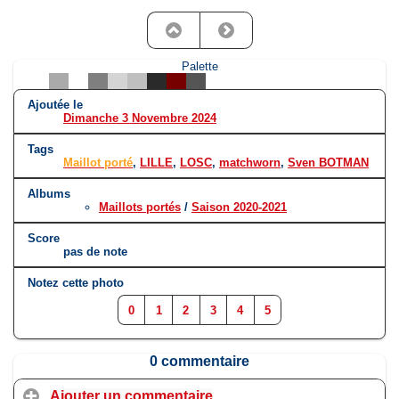
Palette
Ajoutée le
Dimanche 3 Novembre 2024
Tags
Maillot porté
,
LILLE
,
LOSC
,
matchworn
,
Sven BOTMAN
Albums
Maillots portés
/
Saison 2020-2021
Score
pas de note
Notez cette photo
0
1
2
3
4
5
0 commentaire
Ajouter un commentaire