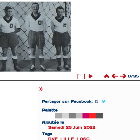
8/35
Partager sur Facebook:
Palette
Ajoutée le
Samedi 25 Juin 2022
Tags
DVE
,
LILLE
,
LOSC