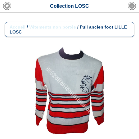
Collection LOSC
Accueil
/
Vêtements non portés
/
Pull ancien foot LILLE
LOSC