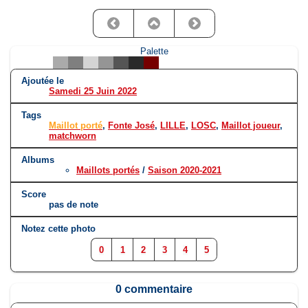
Palette
Ajoutée le
Samedi 25 Juin 2022
Tags
Maillot porté
,
Fonte José
,
LILLE
,
LOSC
,
Maillot joueur
,
matchworn
Albums
Maillots portés
/
Saison 2020-2021
Score
pas de note
Notez cette photo
0
1
2
3
4
5
0 commentaire