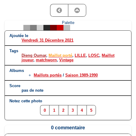
Palette
Ajoutée le
Vendredi 31 Décembre 2021
Tags
Dieng Oumar
,
Maillot porté
,
LILLE
,
LOSC
,
Maillot
joueur
,
matchworn
,
Vintage
Albums
Maillots portés
/
Saison 1989-1990
Score
pas de note
Notez cette photo
0
1
2
3
4
5
0 commentaire