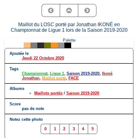
Maillot du LOSC porté par Jonathan IKONÉ en
Championnat de Ligue 1 lors de la Saison 2019-2020
Palette
Ajoutée le
Jeudi 22 Octobre 2020
Tags
Championnat
,
Ligue 1
,
Saison 2019-2020
,
Ikoné
Jonathan
,
Maillot porté
,
FACE
Albums
Maillots portés
/
Saison 2019-2020
Score
pas de note
Notez cette photo
0
1
2
3
4
5