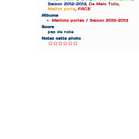
Saison 2012-2013
,
De Melo Tulio
,
Maillot porté
,
FACE
Albums
Maillots portés
/
Saison 2012-2013
Score
pas de note
Notez cette photo