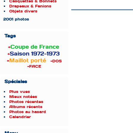
Casquettes & Bonnets
Drapeaux & Fanions
Objets divers
2001 photos
Tags
+
Coupe de France
+
Saison 1972-1973
+
Maillot porté
+DOS
+FACE
Spéciales
Plus vues
Mieux notées
Photos récentes
Albums récents
Photos au hasard
Calendrier