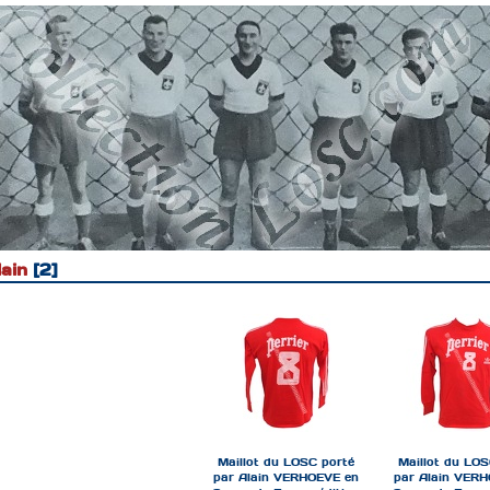
ain
2
Maillot du LOSC porté
Maillot du LOS
par Alain VERHOEVE en
par Alain VER